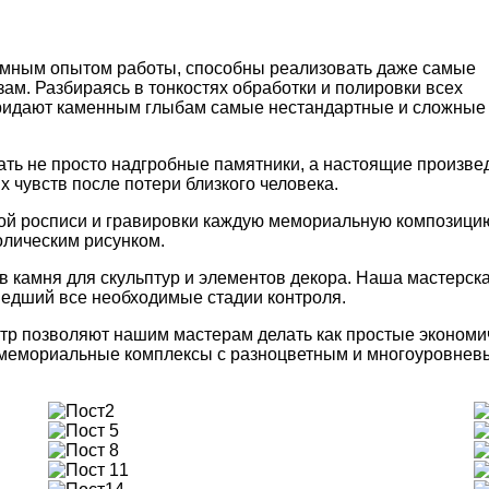
омным опытом работы, способны реализовать даже самые
ам. Разбираясь в тонкостях обработки и полировки всех
придают каменным глыбам самые нестандартные и сложные
ать не просто надгробные памятники, а настоящие произве
 чувств после потери близкого человека.
ой росписи и гравировки каждую мемориальную композици
олическим рисунком.
 камня для скульптур и элементов декора. Наша мастерск
ошедший все необходимые стадии контроля.
ктр позволяют нашим мастерам делать как простые эконом
ие мемориальные комплексы с разноцветным и многоуровне
2
5
8
11