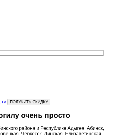
сти
огилу очень просто
бинского района и Республике Адыгея. Абинск,
овецкая, Черкесск, Динская, Елизаветинская,