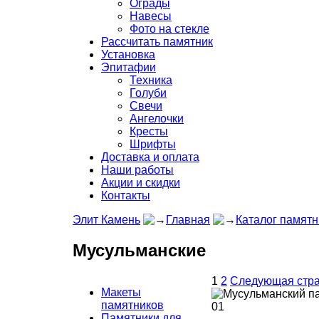
Ограды
Навесы
Фото на стекле
Рассчитать памятник
Установка
Эпитафии
Техника
Голуби
Свечи
Ангелочки
Кресты
Шрифты
Доставка и оплата
Наши работы
Акции и скидки
Контакты
Элит Камень
Главная
Каталог памятн
Мусульманские
1
2
Следующая стр
Макеты
памятников
Памятники для