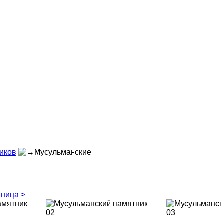
иков
Мусульманские
аница
>