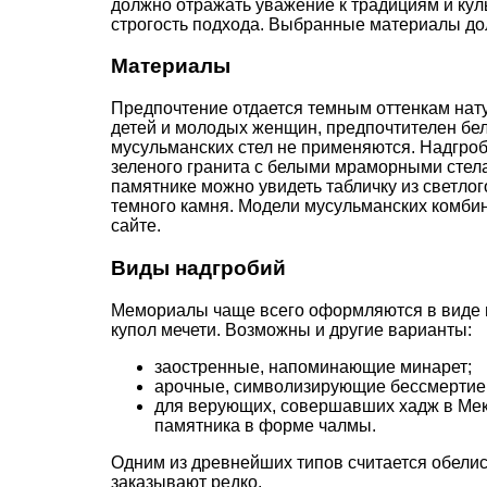
должно отражать уважение к традициям и ку
строгость подхода. Выбранные материалы д
Материалы
Предпочтение отдается темным оттенкам нату
детей и молодых женщин, предпочтителен бе
мусульманских стел не применяются. Надгроб
зеленого гранита с белыми мраморными стела
памятнике можно увидеть табличку из светлог
темного камня. Модели мусульманских комб
сайте.
Виды надгробий
Мемориалы чаще всего оформляются в виде 
купол мечети. Возможны и другие варианты:
заостренные, напоминающие минарет;
арочные, символизирующие бессмертие
для верующих, совершавших хадж в Мек
памятника в форме чалмы.
Одним из древнейших типов считается обелиск
заказывают редко.