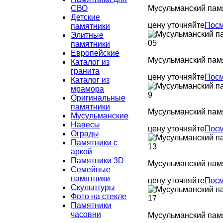
СВО
Мусульманский пам
Детские
цену уточняйте
Посм
памятники
Элитные
памятники
Европейские
Мусульманский пам
Каталог из
гранита
цену уточняйте
Посм
Каталог из
мрамора
Оригинальные
памятники
Мусульманский пам
Мусульманские
Навесы
цену уточняйте
Посм
Ограды
Памятники с
аркой
Памятники 3D
Мусульманский пам
Семейные
памятники
цену уточняйте
Посм
Скульптуры
Фото на стекле
Памятники
часовни
Мусульманский пам