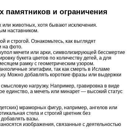
х памятников и ограничения
 или животных, хотя бывают исключения.
ным наставником.
й и строгой. Ознакомьтесь, как выглядят
 на фото.
упол мечети или арки, символизирующей бессмертие
овку букета цветов по количеству детей, а для
есяцем рамку с геометрическим узором.
анхоличные эпитафии, так как смерть в Исламе
аху. Можно добавлять короткие фразы или выдержки
 смысловую нагрузку. Например, гравировка в виде
ое единство, а мечеть или минарет — высокий статус
 детских) мраморных фигур, например, ангелов или
тикальная стела и строгий цветник без
 добавлять вазы.
аносятся изображения, связанные с деятельностью