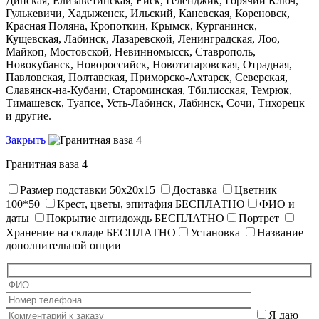
Динская, Елизаветинская, Ейск, Геленджик, Горячий Ключ,
Гулькевичи, Хадыженск, Ильский, Каневская, Кореновск,
Красная Поляна, Кропоткин, Крымск, Курганинск,
Кущевская, Лабинск, Лазаревской, Ленинградская, Лоо,
Майкоп, Мостовской, Невинномысск, Ставрополь,
Новокубанск, Новороссийск, Новотитаровская, Отрадная,
Павловская, Полтавская, Приморско-Ахтарск, Северская,
Славянск-на-Кубани, Староминская, Тбилисская, Темрюк,
Тимашевск, Туапсе, Усть-Лабинск, Лабинск, Сочи, Тихорецк
и другие.
Закрыть
Гранитная ваза 4
Размер подставки 50х20х15
Доставка
Цветник
100*50
Крест, цветы, эпитафия
БЕСПЛАТНО
ФИО и
даты
Покрытие антидождь
БЕСПЛАТНО
Портрет
Хранение на складе
БЕСПЛАТНО
Установка
Название
дополнительной опции
Я даю