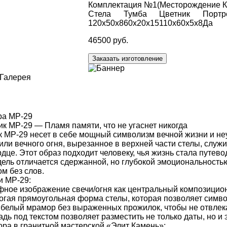
Комплектация №1
(Месторождение К
Стела
Тумба
Цветник
Портр
120х50х8
60х20х15
110х60х5х8
Да
46500 руб.
Заказать изготовление
Галерея
ра МР-29
 МР-29 — Пламя памяти, что не угаснет никогда
 МР-29 несет в себе мощный символизм вечной жизни и не
или вечного огня, вырезанное в верхней части стелы, служ
дце. Этот образ подходит человеку, чья жизнь стала путево
ль отличается сдержанной, но глубокой эмоциональностью,
м без слов.
и МР-29:
фное изображение свечи/огня как центральный композицио
рогая прямоугольная форма стелы, которая позволяет симв
 белый мрамор без выраженных прожилок, чтобы не отвлека
дь под текстом позволяет разместить не только даты, но и
а в гранитной мастерской «Элит Камень»: