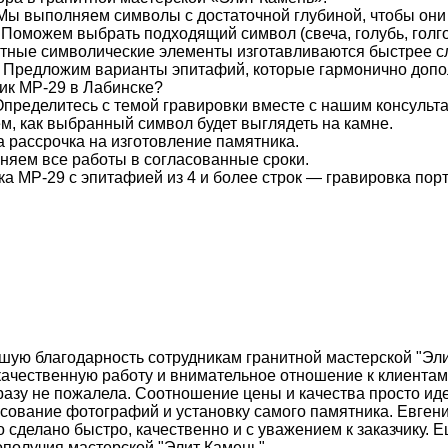
 Мы выполняем символы с достаточной глубиной, чтобы они
Поможем выбрать подходящий символ (свеча, голубь, голгоф
ртные символические элементы изготавливаются быстрее с
: Предложим варианты эпитафий, которые гармонично доп
ник МР-29 в Лабинске?
Определитесь с темой гравировки вместе с нашим консульт
ем, как выбранный символ будет выглядеть на камне.
а рассрочка на изготовление памятника.
лняем все работы в согласованные сроки.
ка МР-29 с эпитафией из 4 и более строк — гравировка порт
шую благодарность сотрудникам гранитной мастерской "Эли
ачественную работу и внимательное отношение к клиентам
 разу не пожалела. Соотношение цены и качества просто ид
асование фотографий и установку самого памятника. Евгени
о сделано быстро, качественно и с уважением к заказчику. 
ополучия мастерской "Элит Камень"