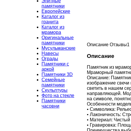
Элитные
памятники
Европейские
Каталог из
гранита
Каталог из
мрамора
Оригинальные
памятники
Описание
Отзывы
1
Мусульманские
Навесы
Описание
Ограды
Памятники с
Памятник из мрамо
аркой
Мраморный памятник
Памятники 3D
Описание: Памятник
Семейные
изображение свечи 
памятники
светить в нашем сер
Скульптуры
направляющей. Моде
Фото на стекле
на символе, понятно
Памятники
Особенности модел
часовни
• Символика: Релье
• Лаконичность: Ст
• Материал: Чистый
• Гравировка: Площа
Преимущества выбор