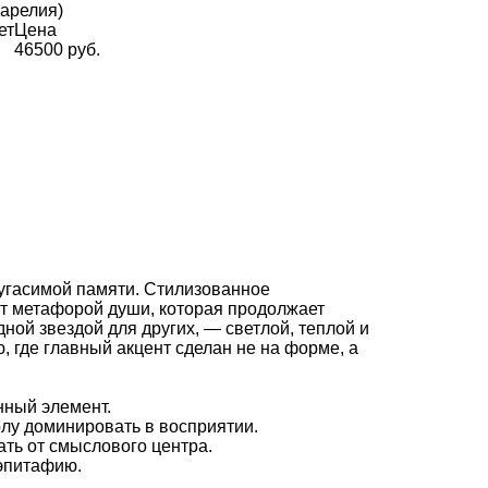
арелия)
ет
Цена
46500 руб.
угасимой памяти. Стилизованное
ит метафорой души, которая продолжает
дной звездой для других, — светлой, теплой и
 где главный акцент сделан не на форме, а
нный элемент.
олу доминировать в восприятии.
ть от смыслового центра.
 эпитафию.