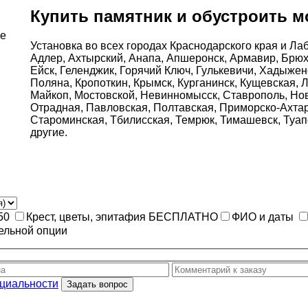
Купить памятник и обустроить м
ке
Установка во всех городах Краснодарского края и Ла
Адлер, Ахтырский, Анапа, Апшеронск, Армавир, Брюх
Ейск, Геленджик, Горячий Ключ, Гулькевичи, Хадыжен
Поляна, Кропоткин, Крымск, Курганинск, Кущевская, 
Майкоп, Мостовской, Невинномысск, Ставрополь, Нов
Отрадная, Павловская, Полтавская, Приморско-Ахтар
Староминская, Тбилисская, Темрюк, Тимашевск, Туапс
другие.
*50
Крест, цветы, эпитафия
БЕСПЛАТНО
ФИО и даты
ельной опции
циальности