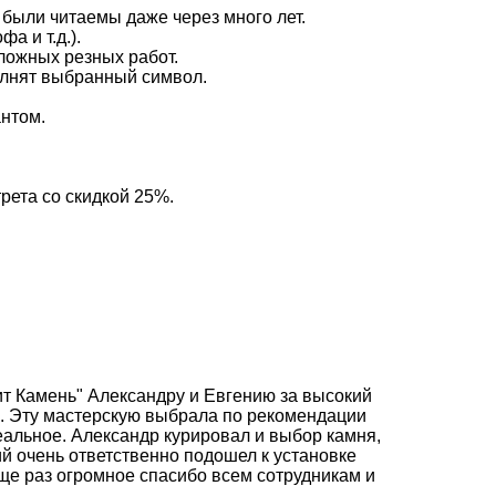
 были читаемы даже через много лет.
а и т.д.).
ложных резных работ.
олнят выбранный символ.
антом.
рета со скидкой 25%.
т Камень" Александру и Евгению за высокий
. Эту мастерскую выбрала по рекомендации
еальное. Александр курировал и выбор камня,
й очень ответственно подошел к установке
Еще раз огромное спасибо всем сотрудникам и