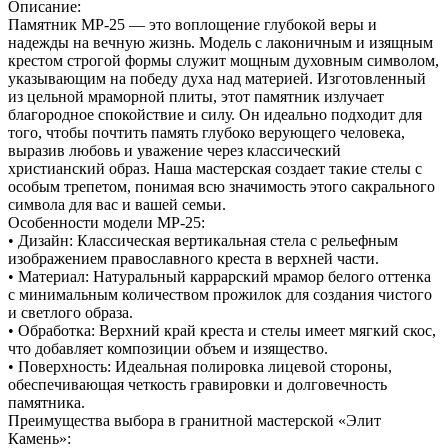
Описание:
Памятник МР-25 — это воплощение глубокой веры и
надежды на вечную жизнь. Модель с лаконичным и изящным
крестом строгой формы служит мощным духовным символом,
указывающим на победу духа над материей. Изготовленный
из цельной мраморной плиты, этот памятник излучает
благородное спокойствие и силу. Он идеально подходит для
того, чтобы почтить память глубоко верующего человека,
выразив любовь и уважение через классический
христианский образ. Наша мастерская создает такие стелы с
особым трепетом, понимая всю значимость этого сакрального
символа для вас и вашей семьи.
Особенности модели МР-25:
• Дизайн: Классическая вертикальная стела с рельефным
изображением православного креста в верхней части.
• Материал: Натуральный каррарский мрамор белого оттенка
с минимальным количеством прожилок для создания чистого
и светлого образа.
• Обработка: Верхний край креста и стелы имеет мягкий скос,
что добавляет композиции объем и изящество.
• Поверхность: Идеальная полировка лицевой стороны,
обеспечивающая четкость гравировки и долговечность
памятника.
Преимущества выбора в гранитной мастерской «Элит
Камень»: