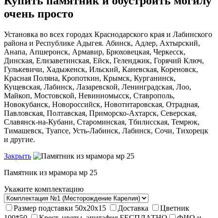
Купить памятник и обустроить могилу
очень просто
Установка во всех городах Краснодарского края и Лабинского
района и Республике Адыгея. Абинск, Адлер, Ахтырский,
Анапа, Апшеронск, Армавир, Брюховецкая, Черкесск,
Динская, Елизаветинская, Ейск, Геленджик, Горячий Ключ,
Гулькевичи, Хадыженск, Ильский, Каневская, Кореновск,
Красная Поляна, Кропоткин, Крымск, Курганинск,
Кущевская, Лабинск, Лазаревской, Ленинградская, Лоо,
Майкоп, Мостовской, Невинномысск, Ставрополь,
Новокубанск, Новороссийск, Новотитаровская, Отрадная,
Павловская, Полтавская, Приморско-Ахтарск, Северская,
Славянск-на-Кубани, Староминская, Тбилисская, Темрюк,
Тимашевск, Туапсе, Усть-Лабинск, Лабинск, Сочи, Тихорецк
и другие.
Закрыть
Памятник из мрамора мр 25
Укажите комплектацию
Размер подставки 50х20х15
Доставка
Цветник
100*50
Крест, цветы, эпитафия
БЕСПЛАТНО
ФИО и