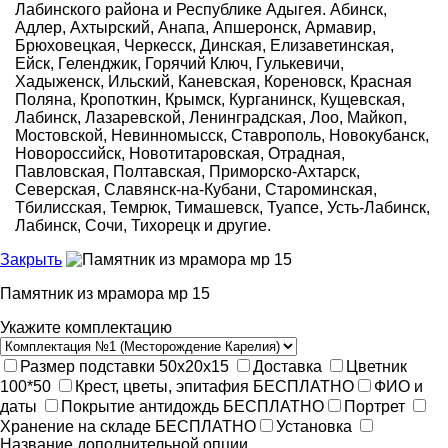
Лабинского района и Республике Адыгея. Абинск,
Адлер, Ахтырский, Анапа, Апшеронск, Армавир,
Брюховецкая, Черкесск, Динская, Елизаветинская,
Ейск, Геленджик, Горячий Ключ, Гулькевичи,
Хадыженск, Ильский, Каневская, Кореновск, Красная
Поляна, Кропоткин, Крымск, Курганинск, Кущевская,
Лабинск, Лазаревской, Ленинградская, Лоо, Майкоп,
Мостовской, Невинномысск, Ставрополь, Новокубанск,
Новороссийск, Новотитаровская, Отрадная,
Павловская, Полтавская, Приморско-Ахтарск,
Северская, Славянск-на-Кубани, Староминская,
Тбилисская, Темрюк, Тимашевск, Туапсе, Усть-Лабинск,
Лабинск, Сочи, Тихорецк и другие.
Закрыть
Памятник из мрамора мр 15
Укажите комплектацию
Размер подставки 50х20х15
Доставка
Цветник
100*50
Крест, цветы, эпитафия
БЕСПЛАТНО
ФИО и
даты
Покрытие антидождь
БЕСПЛАТНО
Портрет
Хранение на складе
БЕСПЛАТНО
Установка
Название дополнительной опции